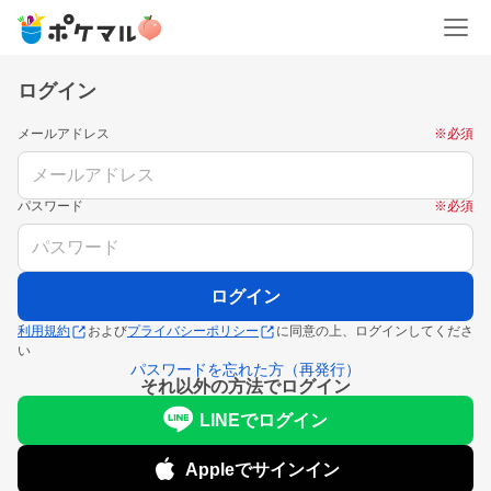
ログイン
メールアドレス
※必須
パスワード
※必須
ログイン
利用規約
および
プライバシーポリシー
に同意の上、
ログインしてくださ
い
パスワードを忘れた方（再発行）
それ以外の方法でログイン
LINEでログイン
Appleでサインイン