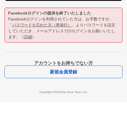
Facebookログインの提供を終了いたしました
Facebookログインを利用されていた方は、お手数ですが、
「
パスワードを忘れた方（再発行）
」よりパスワードを設定
していただき、メールアドレスでのログインをお願いいたし
ます。（
詳細
）
アカウントをお持ちでない方
新規会員登録
Copyright 2026 Ame Kaze Taiyo, Inc.