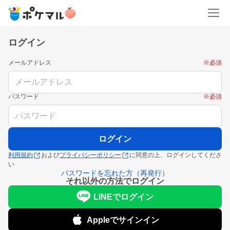
ログイン
メールアドレス
※必須
パスワード
※必須
ログイン
利用規約
および
プライバシーポリシー
に同意の上、
ログインしてくださ
い
パスワードを忘れた方（再発行）
それ以外の方法でログイン
LINEでログイン
Appleでサインイン