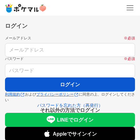
ログイン
メールアドレス
※必須
パスワード
※必須
ログイン
利用規約
および
プライバシーポリシー
に同意の上、
ログインしてくださ
い
パスワードを忘れた方（再発行）
それ以外の方法でログイン
LINEでログイン
Appleでサインイン