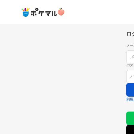
ロ
メー
パス
利用