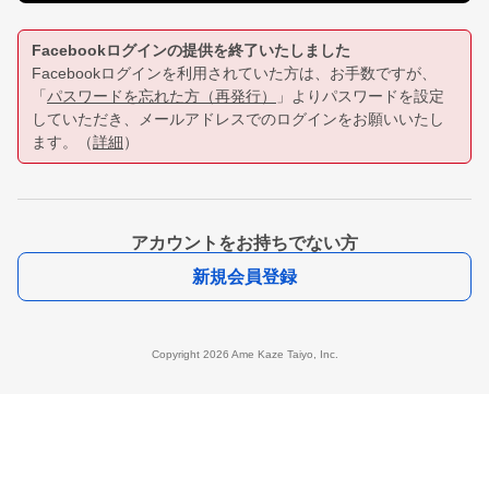
Facebookログインの提供を終了いたしました
Facebookログインを利用されていた方は、お手数ですが、
「
パスワードを忘れた方（再発行）
」よりパスワードを設定
していただき、メールアドレスでのログインをお願いいたし
ます。（
詳細
）
アカウントをお持ちでない方
新規会員登録
Copyright 2026 Ame Kaze Taiyo, Inc.