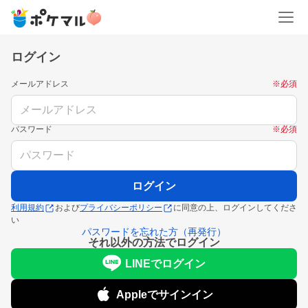
ログイン
メールアドレス
※必須
パスワード
※必須
ログイン
利用規約
および
プライバシーポリシー
に同意の上、
ログインしてくださ
い
パスワードを忘れた方（再発行）
それ以外の方法でログイン
LINEでログイン
Appleでサインイン