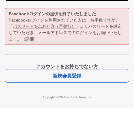
Facebookログインの提供を終了いたしました
Facebookログインを利用されていた方は、お手数ですが、
「
パスワードを忘れた方（再発行）
」よりパスワードを設定
していただき、メールアドレスでのログインをお願いいたし
ます。（
詳細
）
アカウントをお持ちでない方
新規会員登録
Copyright 2026 Ame Kaze Taiyo, Inc.