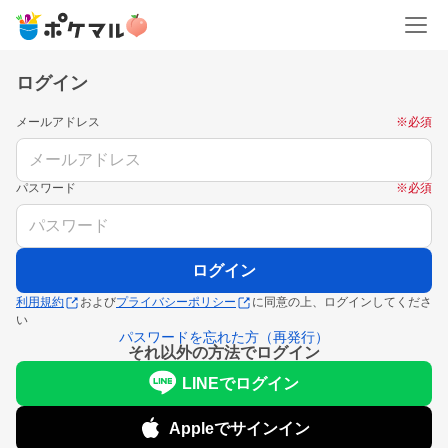
ログイン
メールアドレス
※必須
パスワード
※必須
ログイン
利用規約
および
プライバシーポリシー
に同意の上、
ログインしてくださ
い
パスワードを忘れた方（再発行）
それ以外の方法でログイン
LINEでログイン
Appleでサインイン