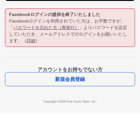
Facebookログインの提供を終了いたしました
Facebookログインを利用されていた方は、お手数ですが、
「
パスワードを忘れた方（再発行）
」よりパスワードを設定
していただき、メールアドレスでのログインをお願いいたし
ます。（
詳細
）
アカウントをお持ちでない方
新規会員登録
Copyright 2026 Ame Kaze Taiyo, Inc.