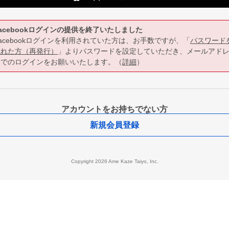
acebookログインの提供を終了いたしました
acebookログインを利用されていた方は、お手数ですが、「
パスワード
忘れた方（再発行）
」よりパスワードを設定していただき、メールアド
スでのログインをお願いいたします。（
詳細
）
アカウントをお持ちでない方
新規会員登録
Copyright 2026 Ame Kaze Taiyo, Inc.