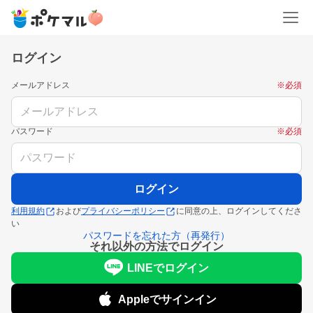
ログイン
メールアドレス
※必須
パスワード
※必須
ログイン
利用規約
および
プライバシーポリシー
に同意の上、
ログインしてくださ
い
パスワードを忘れた方（再発行）
それ以外の方法でログイン
LINEでログイン
Appleでサインイン