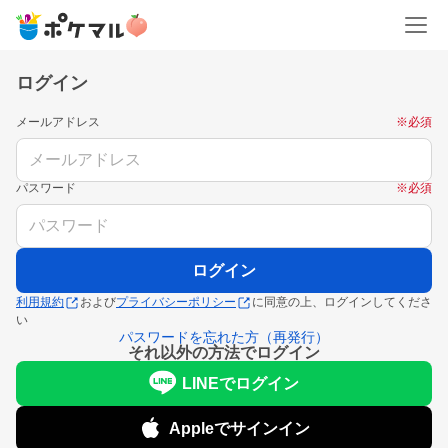
ログイン
メールアドレス
※必須
パスワード
※必須
ログイン
利用規約
および
プライバシーポリシー
に同意の上、
ログインしてくださ
い
パスワードを忘れた方（再発行）
それ以外の方法でログイン
LINEでログイン
Appleでサインイン