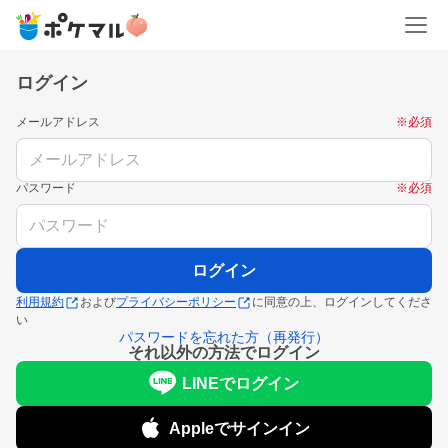
ログイン
メールアドレス
※必須
パスワード
※必須
ログイン
利用規約
および
プライバシーポリシー
に同意の上、
ログインしてくださ
い
パスワードを忘れた方（再発行）
それ以外の方法でログイン
LINEでログイン
Appleでサインイン