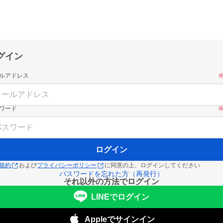
グイン
ルアドレス
ワード
ログイン
規約
および
プライバシーポリシー
に同意の上、
ログインしてください
パスワードを忘れた方（再発行）
それ以外の方法でログイン
LINEでログイン
Appleでサインイン