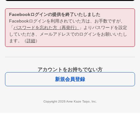
Facebookログインの提供を終了いたしました
Facebookログインを利用されていた方は、お手数ですが、
「
パスワードを忘れた方（再発行）
」よりパスワードを設定
していただき、メールアドレスでのログインをお願いいたし
ます。（
詳細
）
アカウントをお持ちでない方
新規会員登録
Copyright 2026 Ame Kaze Taiyo, Inc.