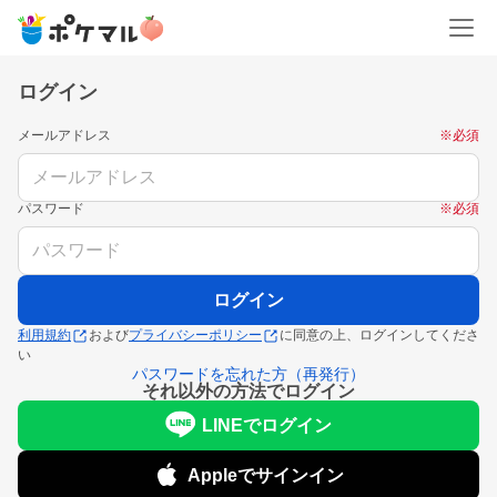
ログイン
メールアドレス
※必須
パスワード
※必須
ログイン
利用規約
および
プライバシーポリシー
に同意の上、
ログインしてくださ
い
パスワードを忘れた方（再発行）
それ以外の方法でログイン
LINEでログイン
Appleでサインイン