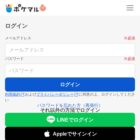
ログイン
メールアドレス
※必須
パスワード
※必須
ログイン
利用規約
および
プライバシーポリシー
に同意の上、
ログインしてくださ
い
パスワードを忘れた方（再発行）
それ以外の方法でログイン
LINEでログイン
Appleでサインイン