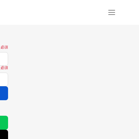
※必須
※必須