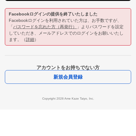
Facebookログインの提供を終了いたしました
Facebookログインを利用されていた方は、お手数ですが、
「
パスワードを忘れた方（再発行）
」よりパスワードを設定
していただき、メールアドレスでのログインをお願いいたし
ます。（
詳細
）
アカウントをお持ちでない方
新規会員登録
Copyright 2026 Ame Kaze Taiyo, Inc.