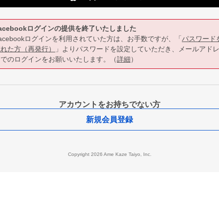
acebookログインの提供を終了いたしました
acebookログインを利用されていた方は、お手数ですが、「
パスワード
忘れた方（再発行）
」よりパスワードを設定していただき、メールアド
スでのログインをお願いいたします。（
詳細
）
アカウントをお持ちでない方
新規会員登録
Copyright 2026 Ame Kaze Taiyo, Inc.