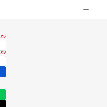
※必須
※必須