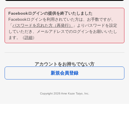
Facebookログインの提供を終了いたしました
Facebookログインを利用されていた方は、お手数ですが、
「
パスワードを忘れた方（再発行）
」よりパスワードを設定
していただき、メールアドレスでのログインをお願いいたし
ます。（
詳細
）
アカウントをお持ちでない方
新規会員登録
Copyright 2026 Ame Kaze Taiyo, Inc.