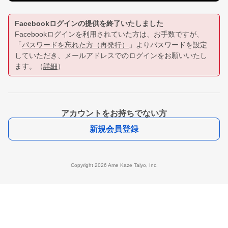
Facebookログインの提供を終了いたしました
Facebookログインを利用されていた方は、お手数ですが、
「
パスワードを忘れた方（再発行）
」よりパスワードを設定
していただき、メールアドレスでのログインをお願いいたし
ます。（
詳細
）
アカウントをお持ちでない方
新規会員登録
Copyright 2026 Ame Kaze Taiyo, Inc.