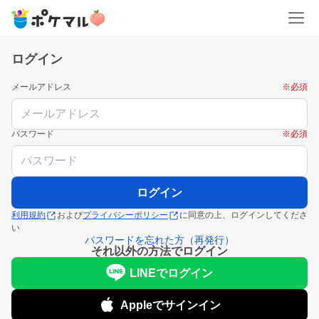
ログイン
メールアドレス
※必須
パスワード
※必須
ログイン
利用規約
および
プライバシーポリシー
に同意の上、
ログインしてくださ
い
パスワードを忘れた方（再発行）
それ以外の方法でログイン
LINEでログイン
Appleでサインイン