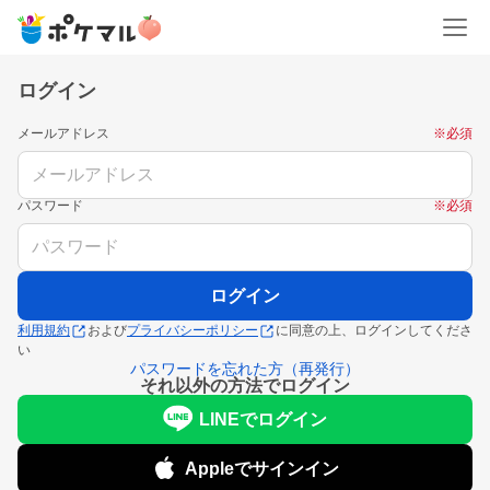
ログイン
メールアドレス
※必須
パスワード
※必須
ログイン
利用規約
および
プライバシーポリシー
に同意の上、
ログインしてくださ
い
パスワードを忘れた方（再発行）
それ以外の方法でログイン
LINEでログイン
Appleでサインイン