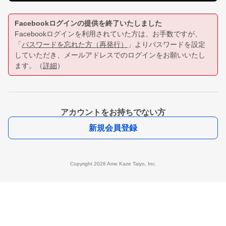
Facebookログインの提供を終了いたしました
Facebookログインを利用されていた方は、お手数ですが、
「
パスワードを忘れた方（再発行）
」よりパスワードを設定
していただき、メールアドレスでのログインをお願いいたし
ます。（
詳細
）
アカウントをお持ちでない方
新規会員登録
Copyright 2026 Ame Kaze Taiyo, Inc.