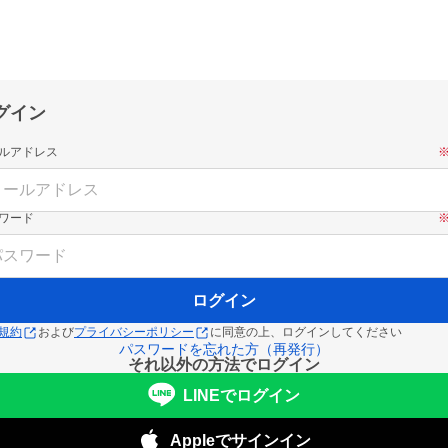
グイン
ルアドレス
ワード
ログイン
規約
および
プライバシーポリシー
に同意の上、
ログインしてください
パスワードを忘れた方（再発行）
それ以外の方法でログイン
LINEでログイン
Appleでサインイン