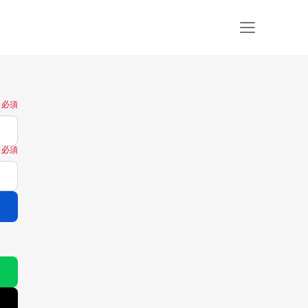
※必須
※必須