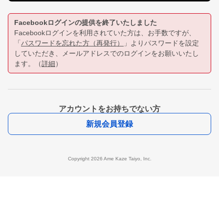
Facebookログインの提供を終了いたしました
Facebookログインを利用されていた方は、お手数ですが、
「
パスワードを忘れた方（再発行）
」よりパスワードを設定
していただき、メールアドレスでのログインをお願いいたし
ます。（
詳細
）
アカウントをお持ちでない方
新規会員登録
Copyright 2026 Ame Kaze Taiyo, Inc.