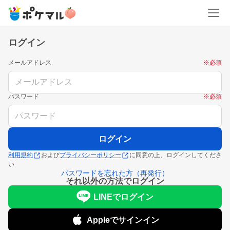
ログイン
メールアドレス
※必須
パスワード
※必須
ログイン
利用規約
および
プライバシーポリシー
に同意の上、
ログインしてくださ
い
パスワードを忘れた方（再発行）
それ以外の方法でログイン
LINEでログイン
Appleでサインイン