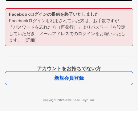
Facebookログインの提供を終了いたしました
Facebookログインを利用されていた方は、お手数ですが、
「
パスワードを忘れた方（再発行）
」よりパスワードを設定
していただき、メールアドレスでのログインをお願いいたし
ます。（
詳細
）
アカウントをお持ちでない方
新規会員登録
Copyright 2026 Ame Kaze Taiyo, Inc.