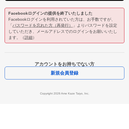
Facebookログインの提供を終了いたしました
Facebookログインを利用されていた方は、お手数ですが、
「
パスワードを忘れた方（再発行）
」よりパスワードを設定
していただき、メールアドレスでのログインをお願いいたし
ます。（
詳細
）
アカウントをお持ちでない方
新規会員登録
Copyright 2026 Ame Kaze Taiyo, Inc.