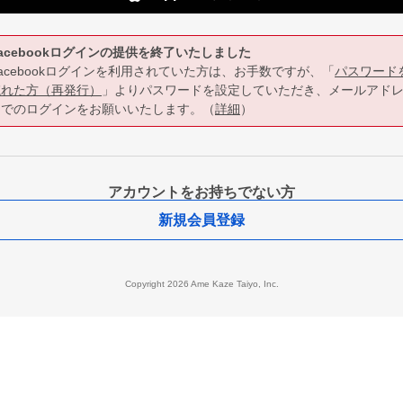
acebookログインの提供を終了いたしました
acebookログインを利用されていた方は、お手数ですが、「
パスワード
忘れた方（再発行）
」よりパスワードを設定していただき、メールアド
スでのログインをお願いいたします。（
詳細
）
アカウントをお持ちでない方
新規会員登録
Copyright 2026 Ame Kaze Taiyo, Inc.