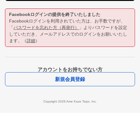
Facebookログインの提供を終了いたしました
Facebookログインを利用されていた方は、お手数ですが、
「
パスワードを忘れた方（再発行）
」よりパスワードを設定
していただき、メールアドレスでのログインをお願いいたし
ます。（
詳細
）
アカウントをお持ちでない方
新規会員登録
Copyright 2026 Ame Kaze Taiyo, Inc.