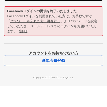
Facebookログインの提供を終了いたしました
Facebookログインを利用されていた方は、お手数ですが、
「
パスワードを忘れた方（再発行）
」よりパスワードを設定
していただき、メールアドレスでのログインをお願いいたし
ます。（
詳細
）
アカウントをお持ちでない方
新規会員登録
Copyright 2026 Ame Kaze Taiyo, Inc.