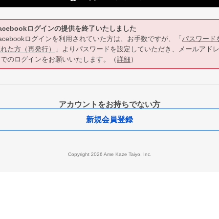
acebookログインの提供を終了いたしました
acebookログインを利用されていた方は、お手数ですが、「
パスワード
忘れた方（再発行）
」よりパスワードを設定していただき、メールアド
スでのログインをお願いいたします。（
詳細
）
アカウントをお持ちでない方
新規会員登録
Copyright 2026 Ame Kaze Taiyo, Inc.