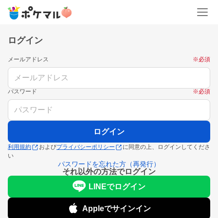
ログイン
メールアドレス
※必須
パスワード
※必須
ログイン
利用規約
および
プライバシーポリシー
に同意の上、
ログインしてくださ
い
パスワードを忘れた方（再発行）
それ以外の方法でログイン
LINEでログイン
Appleでサインイン