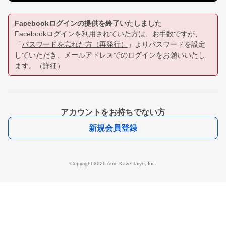
Facebookログインの提供を終了いたしました
Facebookログインを利用されていた方は、お手数ですが、
「
パスワードを忘れた方（再発行）
」よりパスワードを設定
していただき、メールアドレスでのログインをお願いいたし
ます。（
詳細
）
アカウントをお持ちでない方
新規会員登録
Copyright 2026 Ame Kaze Taiyo, Inc.