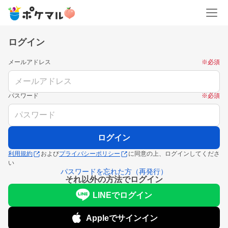
ログイン
メールアドレス
※必須
パスワード
※必須
ログイン
利用規約
および
プライバシーポリシー
に同意の上、
ログインしてくださ
い
パスワードを忘れた方（再発行）
それ以外の方法でログイン
LINEでログイン
Appleでサインイン