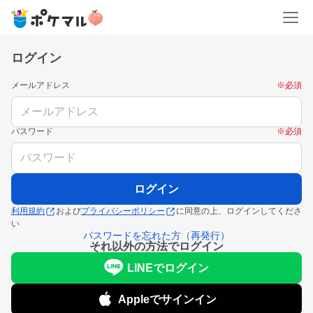
ログイン
メールアドレス
※必須
パスワード
※必須
ログイン
利用規約
および
プライバシーポリシー
に同意の上、
ログインしてくださ
い
パスワードを忘れた方（再発行）
それ以外の方法でログイン
LINEでログイン
Appleでサインイン