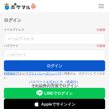
ログイン
メールアドレス
※必須
パスワード
※必須
ログイン
利用規約
および
プライバシーポリシー
に同意の上、
ログインしてくださ
い
パスワードを忘れた方（再発行）
それ以外の方法でログイン
LINEでログイン
Appleでサインイン