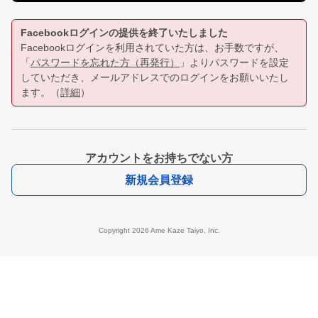
Facebookログインの提供を終了いたしました
Facebookログインを利用されていた方は、お手数ですが、
「
パスワードを忘れた方（再発行）
」よりパスワードを設定
していただき、メールアドレスでのログインをお願いいたし
ます。（
詳細
）
アカウントをお持ちでない方
新規会員登録
Copyright 2026 Ame Kaze Taiyo, Inc.