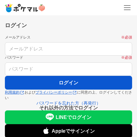
ログイン
メールアドレス
※必須
パスワード
※必須
ログイン
利用規約
および
プライバシーポリシー
に同意の上、
ログインしてくださ
い
パスワードを忘れた方（再発行）
それ以外の方法でログイン
LINEでログイン
Appleでサインイン