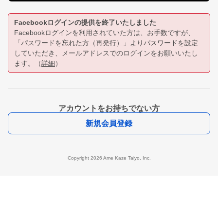
Facebookログインの提供を終了いたしました
Facebookログインを利用されていた方は、お手数ですが、
「
パスワードを忘れた方（再発行）
」よりパスワードを設定
していただき、メールアドレスでのログインをお願いいたし
ます。（
詳細
）
アカウントをお持ちでない方
新規会員登録
Copyright 2026 Ame Kaze Taiyo, Inc.