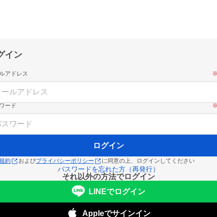
グイン
ルアドレス
ワード
ログイン
規約
および
プライバシーポリシー
に同意の上、
ログインしてください
パスワードを忘れた方（再発行）
それ以外の方法でログイン
LINEでログイン
Appleでサインイン