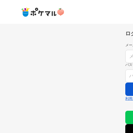
ロ
メー
パス
利用