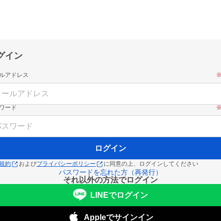
グイン
ルアドレス
ワード
ログイン
規約
および
プライバシーポリシー
に同意の上、
ログインしてください
パスワードを忘れた方（再発行）
それ以外の方法でログイン
LINEでログイン
Appleでサインイン