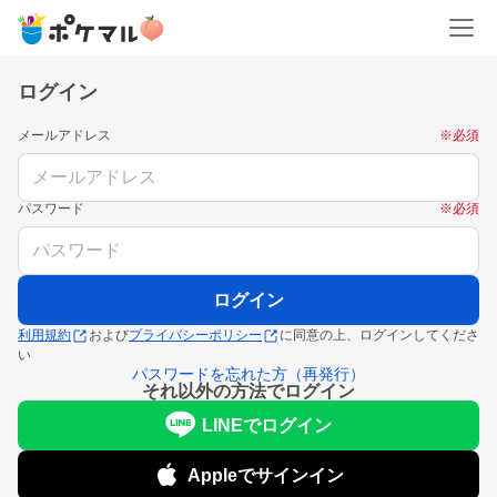
ログイン
メールアドレス
※必須
パスワード
※必須
ログイン
利用規約
および
プライバシーポリシー
に同意の上、
ログインしてくださ
い
パスワードを忘れた方（再発行）
それ以外の方法でログイン
LINEでログイン
Appleでサインイン