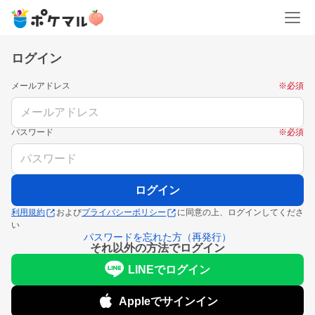
ログイン
メールアドレス
※必須
パスワード
※必須
ログイン
利用規約
および
プライバシーポリシー
に同意の上、
ログインしてくださ
い
パスワードを忘れた方（再発行）
それ以外の方法でログイン
LINEでログイン
Appleでサインイン