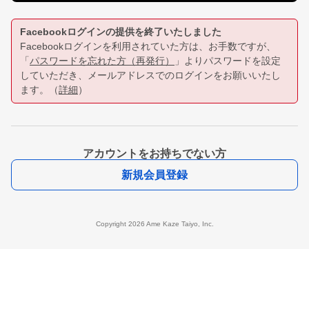
Facebookログインの提供を終了いたしました
Facebookログインを利用されていた方は、お手数ですが、
「
パスワードを忘れた方（再発行）
」よりパスワードを設定
していただき、メールアドレスでのログインをお願いいたし
ます。（
詳細
）
アカウントをお持ちでない方
新規会員登録
Copyright 2026 Ame Kaze Taiyo, Inc.