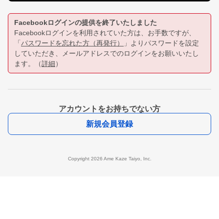
Facebookログインの提供を終了いたしました
Facebookログインを利用されていた方は、お手数ですが、
「
パスワードを忘れた方（再発行）
」よりパスワードを設定
していただき、メールアドレスでのログインをお願いいたし
ます。（
詳細
）
アカウントをお持ちでない方
新規会員登録
Copyright 2026 Ame Kaze Taiyo, Inc.