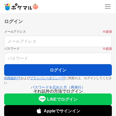
ログイン
メールアドレス
※必須
パスワード
※必須
ログイン
利用規約
および
プライバシーポリシー
に同意の上、
ログインしてくださ
い
パスワードを忘れた方（再発行）
それ以外の方法でログイン
LINEでログイン
Appleでサインイン