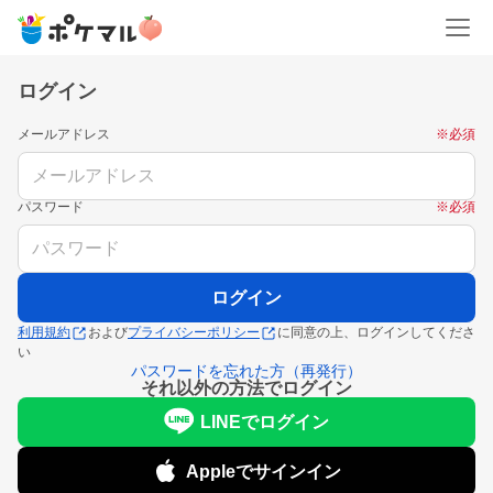
ログイン
メールアドレス
※必須
パスワード
※必須
ログイン
利用規約
および
プライバシーポリシー
に同意の上、
ログインしてくださ
い
パスワードを忘れた方（再発行）
それ以外の方法でログイン
LINEでログイン
Appleでサインイン