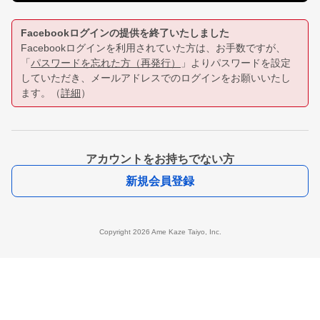
Facebookログインの提供を終了いたしました
Facebookログインを利用されていた方は、お手数ですが、
「
パスワードを忘れた方（再発行）
」よりパスワードを設定
していただき、メールアドレスでのログインをお願いいたし
ます。（
詳細
）
アカウントをお持ちでない方
新規会員登録
Copyright 2026 Ame Kaze Taiyo, Inc.