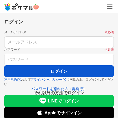
ログイン
メールアドレス
※必須
パスワード
※必須
ログイン
利用規約
および
プライバシーポリシー
に同意の上、
ログインしてくださ
い
パスワードを忘れた方（再発行）
それ以外の方法でログイン
LINEでログイン
Appleでサインイン