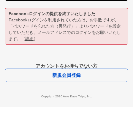
Facebookログインの提供を終了いたしました
Facebookログインを利用されていた方は、お手数ですが、
「
パスワードを忘れた方（再発行）
」よりパスワードを設定
していただき、メールアドレスでのログインをお願いいたし
ます。（
詳細
）
アカウントをお持ちでない方
新規会員登録
Copyright 2026 Ame Kaze Taiyo, Inc.